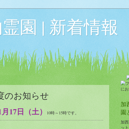
霊園 | 新着情報
度のお知らせ
加
1月17日（土）
園
10時～15時です。
加西
ット