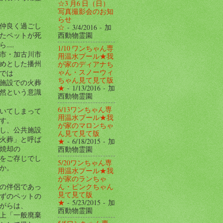
☆3 月6 日（日）
写真撮影会のお知
らせ
仲良く過ごし
☆
- 3/4/2016
- 加
西動物霊園
たペットが死
....
1/10 ワンちゃん専
市・加古川市
用温水プール★我
めとした播州
が家のディアナち
ゃん・スノーウィ
では
ちゃん見て見て版
施設での火葬
★
- 1/13/2016
- 加
然という意識
西動物霊園
6/13ワンちゃん専
いてしまって
用温水プール★我
す。
が家のマロンちゃ
し、公共施設
ん見て見て版
火葬」と呼ば
★
- 6/18/2015
- 加
焼却の
西動物霊園
をご存じでし
5/20ワンちゃん専
か。
用温水プール★我
が家のランちゃ
ん・ピンクちゃん
の伴侶であっ
見て見て版
ずのペットの
★
- 5/23/2015
- 加
がらは、
西動物霊園
上「一般廃棄