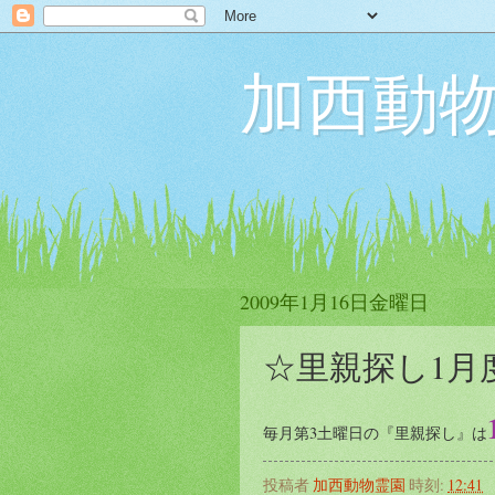
加西動物
2009年1月16日金曜日
☆里親探し1月
毎月第3土曜日の『里親探し』は
投稿者
加西動物霊園
時刻:
12:41