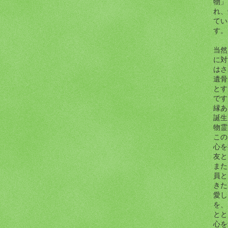
物」
れ、
てい
す。
当然
に対
はさ
遺骨
とす
です
縁あ
誕生
物霊
この
心を
友と
また
員と
きた
愛し
を、
とと
心を