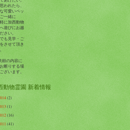
思われたら、
な可愛いペッ
ご一緒に
軽に加西動物
へ遊びにお越
ださい。
でも見学・ご
をさせて頂き
。
依頼の内容に
お断りする場
ございます。
西動物霊園 新着情報
2014
(2)
2013
(1)
2012
(16)
2011
(41)