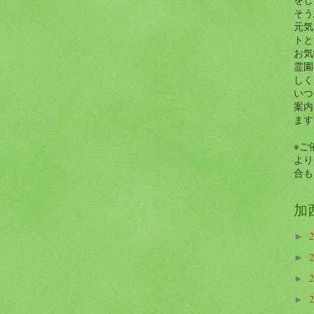
そう
元気
トと
お気
霊園
しく
いつ
案内
ます
※ご
より
合も
加
►
►
►
►