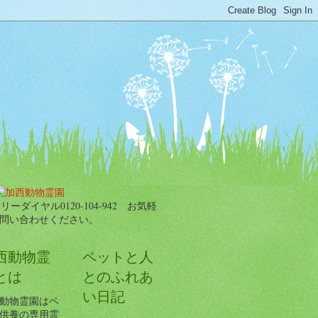
西動物霊
ペットと人
とは
とのふれあ
い日記
動物霊園はペ
供養の専用霊