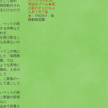
5/5ワンちゃん専
として扱わ
用温水プール★我
焼却処分され
が家のチョビちゃ
るだけなので
ん見て見て版
★
- 5/9/2015
- 加
西動物霊園
、ペットの死
する供養など
れず、
を受け取るこ
ら出来ないの
。
ってこの地に
した「加西動
園」では、
ような実情に
痛め、人生の
して
、ご家族の一
して過ごして
いペットの死
ご家族の皆様
もに
込めて供養さ