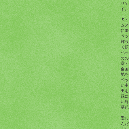
せて
す。
犬・
ムス
に際
ペッ
施設
て頂
ペッ
めの
堂・
全国
地を
ペッ
い主
出を
緑に
い総
墓苑
愛し
んだ
をし