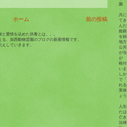
園
共に
ホーム
前の投稿
てき
んだら.
姫路
謝と愛情を込めた供養とは。。。
を始
える、加西動物霊園のブログの新着情報です。
地方
伝えしていきます。
公共
が当
が
根付
いま
しか
で「
れる
実体
ょう
人生
たは
亡き
法律