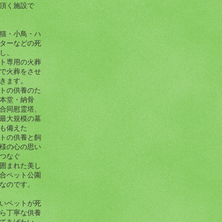
頂く施設で
猫・小鳥・ハ
ターなどの死
し、
ト専用の火葬
で火葬をさせ
きます。
トの供養のた
本堂・納骨
合同慰霊塔、
最大規模の墓
も備えた
トの供養と飼
様の心の思い
つなぐ
囲まれた美し
合ペット公園
なのです。
いペットが死
ら丁寧な供養
てあげたい。