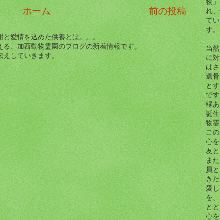
物」
ホーム
前の投稿
れ、
てい
す。
謝と愛情を込めた供養とは。。。
える、加西動物霊園のブログの新着情報です。
当然
伝えしていきます。
に対
はさ
遺骨
とす
です
縁あ
誕生
物霊
この
心を
友と
また
員と
きた
愛し
を、
とと
心を