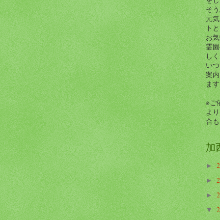
そう
元気
トと
お気
霊園
しく
いつ
案内
ます
※ご
より
合も
加
►
►
►
▼