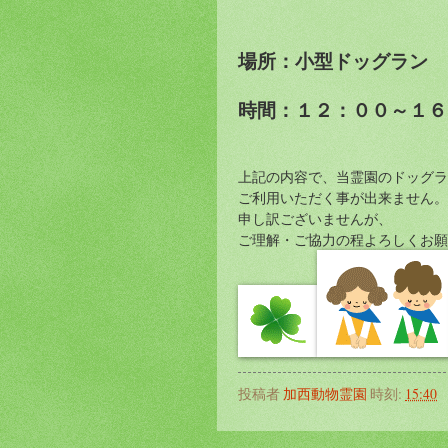
場所：小型ドッグラン
時間：１２：００～１６
上記の内容で、当霊園のドッグラ
ご利用いただく事が出来ません。
申し訳ございませんが、
ご理解・ご協力の程よろしくお願
投稿者
加西動物霊園
時刻:
15:40