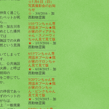
☆3 月6 日（日）
写真撮影会のお知
らせ
仲良く過ごし
☆
- 3/4/2016
- 加
西動物霊園
たペットが死
....
1/10 ワンちゃん専
市・加古川市
用温水プール★我
めとした播州
が家のディアナち
ゃん・スノーウィ
では
ちゃん見て見て版
施設での火葬
★
- 1/13/2016
- 加
然という意識
西動物霊園
6/13ワンちゃん専
いてしまって
用温水プール★我
す。
が家のマロンちゃ
し、公共施設
ん見て見て版
火葬」と呼ば
★
- 6/18/2015
- 加
焼却の
西動物霊園
をご存じでし
5/20ワンちゃん専
か。
用温水プール★我
が家のランちゃ
ん・ピンクちゃん
の伴侶であっ
見て見て版
ずのペットの
★
- 5/23/2015
- 加
がらは、
西動物霊園
上「一般廃棄