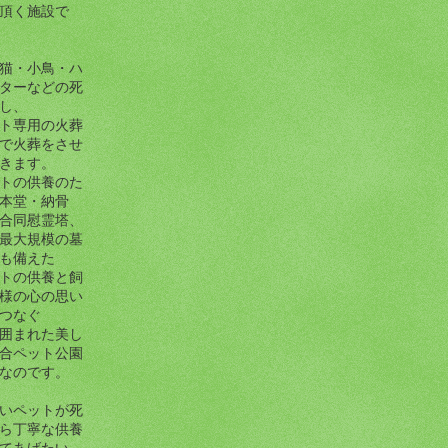
頂く施設で
猫・小鳥・ハ
ターなどの死
し、
ト専用の火葬
で火葬をさせ
きます。
トの供養のた
本堂・納骨
合同慰霊塔、
最大規模の墓
も備えた
トの供養と飼
様の心の思い
つなぐ
囲まれた美し
合ペット公園
なのです。
いペットが死
ら丁寧な供養
てあげたい。