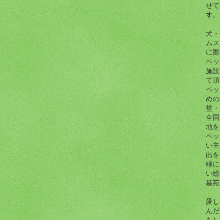
せて
す。
犬・
ムス
に際
ペッ
施設
て頂
ペッ
めの
堂・
全国
地を
ペッ
い主
出を
緑に
い総
墓苑
愛し
んだ
をし