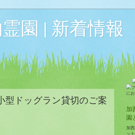
霊園 | 新着情報
）小型ドッグラン貸切のご案
加
園
加西
ット