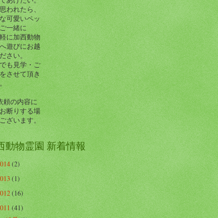
思われたら、
な可愛いペッ
ご一緒に
軽に加西動物
へ遊びにお越
ださい。
でも見学・ご
をさせて頂き
。
依頼の内容に
お断りする場
ございます。
西動物霊園 新着情報
2014
(2)
2013
(1)
2012
(16)
2011
(41)