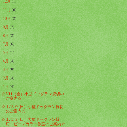
12月
(1)
►
11月
(6)
►
10月
(2)
►
9月
(2)
►
8月
(2)
►
7月
(6)
►
5月
(1)
►
4月
(4)
►
3月
(9)
►
2月
(4)
►
1月
(4)
▼
☆2/11（金）小型ドッグラン貸切の
ご案内☆
☆１/３０(日）小型ドッグラン貸切
のご案内☆
☆１/２３(日）大型ドッグラン貸
切・ビーズカラー教室のご案内☆