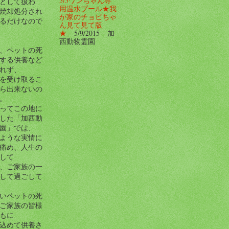
5/5ワンちゃん専
として扱わ
用温水プール★我
焼却処分され
が家のチョビちゃ
るだけなので
ん見て見て版
★
- 5/9/2015
- 加
西動物霊園
、ペットの死
する供養など
れず、
を受け取るこ
ら出来ないの
。
ってこの地に
した「加西動
園」では、
ような実情に
痛め、人生の
して
、ご家族の一
して過ごして
いペットの死
ご家族の皆様
もに
込めて供養さ