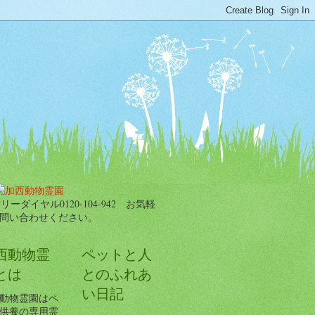
西動物霊
ペットと人
とは
とのふれあ
い日記
動物霊園はペ
供養の専用霊