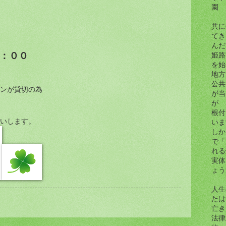
園
共に
てき
んだら.
：００
姫路
を始
地方
公共
ンが貸切の為
が当
が
根付
いします。
いま
しか
で「
れる
実体
ょう
人生
たは
亡き
法律