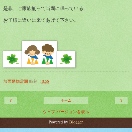
是非、ご家族揃って当園に眠っている
お子様に逢いに来てあげて下さい。
加西動物霊園
時刻:
10:58
‹
›
ホーム
ウェブ バージョンを表示
Powered by
Blogger
.