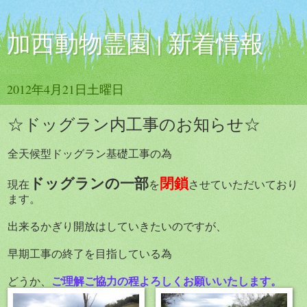
加西動物霊園 | 新着情報
2012年4月21日土曜日
☆ドッグラン内工事のお知らせ☆
全天候型ドッグラン基礎工事の為
ドッグランの一部
閉鎖
現在
を
させていただいており
ます。
出来るかぎり開放はしていきたいのですが、
早期工事の終了を目指している為
ご理解ご協力の程よろしくお願いいたします。
どうか、